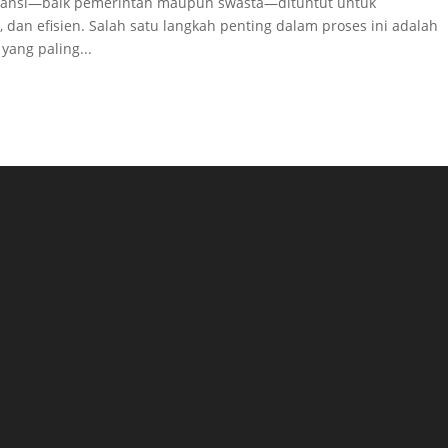
instansi—baik pemerintah maupun swasta—dituntut untuk
dan efisien. Salah satu langkah penting dalam proses ini adalah
 yang paling...