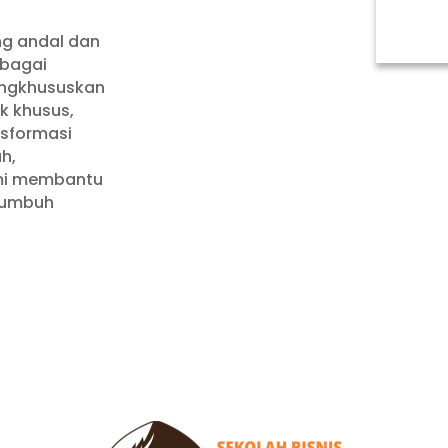
ng andal dan
ebagai
engkhususkan
k khusus,
ansformasi
h,
ami membantu
tumbuh